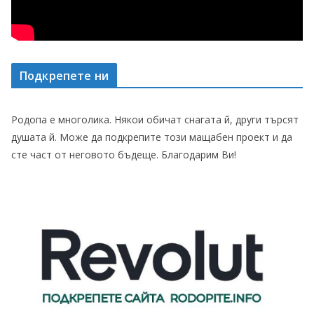
Подкрепете ни
Родопа е многолика. Някои обичат снагата й, други търсят
душата й. Може да подкрепите този мащабен проект и да
сте част от неговото бъдеще. Благодарим Ви!