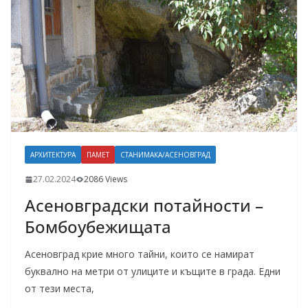
АРХИТЕКТУРА
ПАМЕТ
СТАНИМАКА/АСЕНОВГРАД
27.02.2024
2086 Views
Асеновградски потайности –
Бомбоубежищата
Асеновград крие много тайни, които се намират
буквално на метри от улиците и къщите в града. Едни
от тези места,