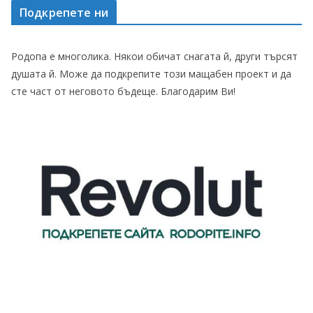
Подкрепете ни
Родопа е многолика. Някои обичат снагата й, други търсят
душата й. Може да подкрепите този мащабен проект и да
сте част от неговото бъдеще. Благодарим Ви!