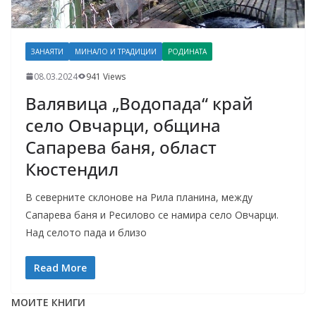
ЗАНАЯТИ
МИНАЛО И ТРАДИЦИИ
РОДИНАТА
08.03.2024
941 Views
Валявица „Водопада“ край
село Овчарци, община
Сапарева баня, област
Кюстендил
В северните склонове на Рила планина, между
Сапарева баня и Ресилово се намира село Овчарци.
Над селото пада и близо
Read More
МОИТЕ КНИГИ