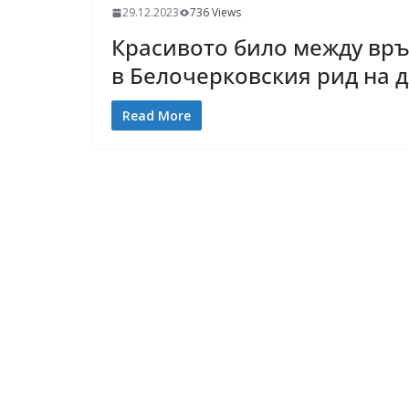
29.12.2023
736 Views
Красивото било между връ
в Белочерковския рид на д
Read More