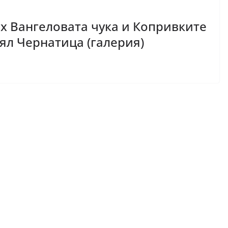
х Вангеловата чука и Копривките
ял Чернатица (галерия)