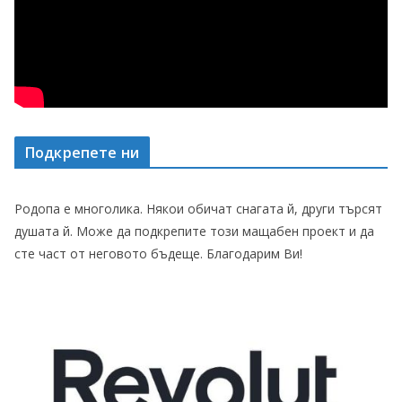
Подкрепете ни
Родопа е многолика. Някои обичат снагата й, други търсят
душата й. Може да подкрепите този мащабен проект и да
сте част от неговото бъдеще. Благодарим Ви!