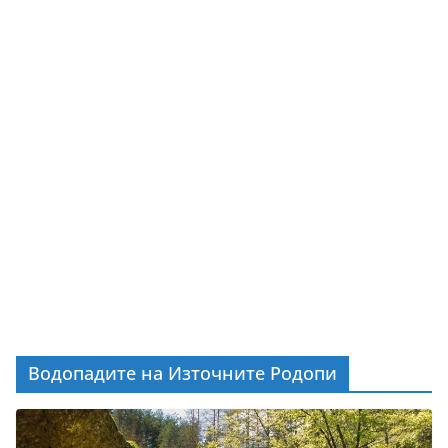
Водопадите на Източните Родопи