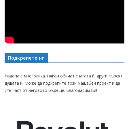
Подкрепете ни
Родопа е многолика. Някои обичат снагата й, други търсят
душата й. Може да подкрепите този мащабен проект и да
сте част от неговото бъдеще. Благодарим Ви!