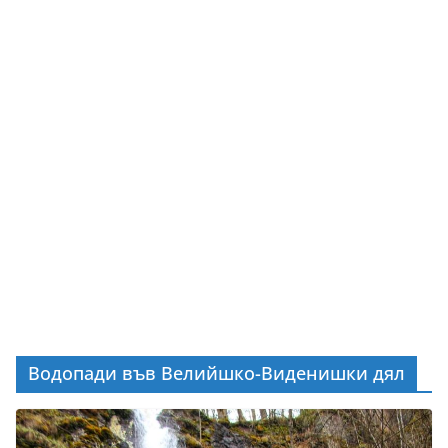
Водопади във Велийшко-Виденишки дял