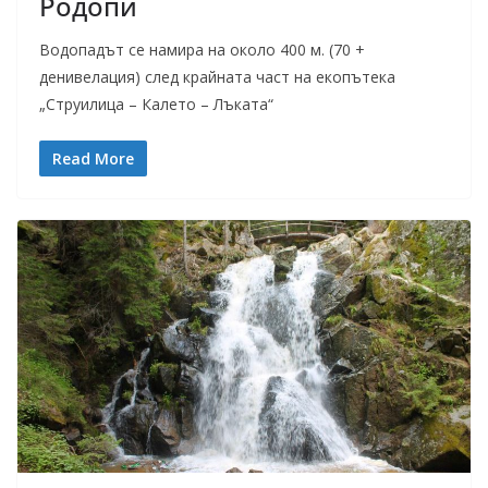
Родопи
Водопадът се намира на около 400 м. (70 +
денивелация) след крайната част на екопътека
„Струилица – Калето – Лъката“
Read More