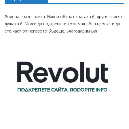
Родопа е многолика. Някои обичат снагата й, други търсят
душата й. Може да подкрепите този мащабен проект и да
сте част от неговото бъдеще. Благодарим Ви!