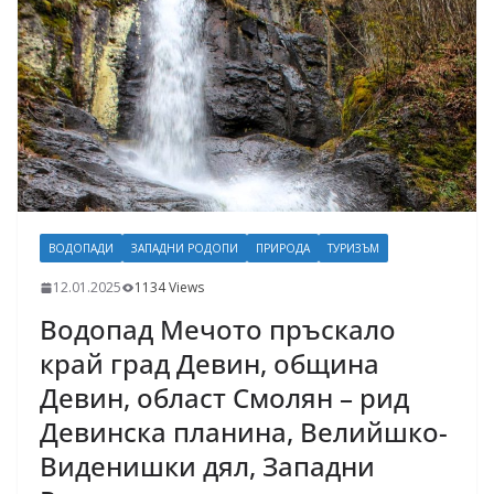
ВОДОПАДИ
ЗАПАДНИ РОДОПИ
ПРИРОДА
ТУРИЗЪМ
12.01.2025
1134 Views
Водопад Мечото пръскало
край град Девин, община
Девин, област Смолян – рид
Девинска планина, Велийшко-
Виденишки дял, Западни