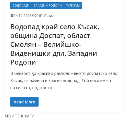
ВОДОПАДИ
ЗАПАДНИ РОДОПИ
ТУРИЗЪМ
14.12.2023
2161 Views
Водопад край село Късак,
община Доспат, област
Смолян – Велийшко-
Виденишки дял, Западни
Родопи
В близост до красиво разположеното доспатско село
Късак, се намира и красив водопад. Той носи името
на селото, под което
Read More
МОИТЕ КНИГИ