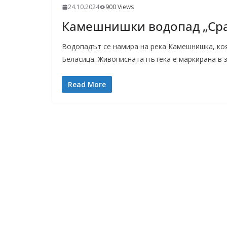
24.10.2024
900 Views
Камешнишки водопад „Сра
Водопадът се намира на река Камешнишка, ко
Беласица. Живописната пътека е маркирана в 
Read More