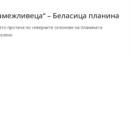
межливеца“ – Беласица планина
ято протича по северните склонове на планината
зелено