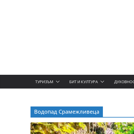
ТУРИЗЪМ
БИТ И КУЛТУРА
ДУХОВНО
Водопад Срамежливеца