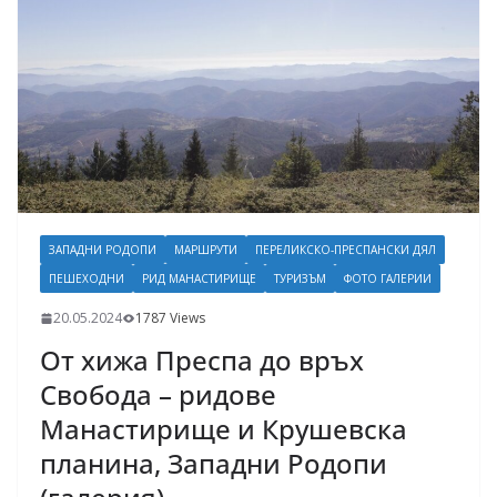
ЗАПАДНИ РОДОПИ
МАРШРУТИ
ПЕРЕЛИКСКО-ПРЕСПАНСКИ ДЯЛ
ПЕШЕХОДНИ
РИД МАНАСТИРИЩЕ
ТУРИЗЪМ
ФОТО ГАЛЕРИИ
20.05.2024
1787 Views
От хижа Преспа до връх
Свобода – ридове
Манастирище и Крушевска
планина, Западни Родопи