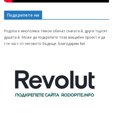
Подкрепете ни
Родопа е многолика. Някои обичат снагата й, други търсят
душата й. Може да подкрепите този мащабен проект и да
сте част от неговото бъдеще. Благодарим Ви!