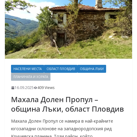
НАСЕЛЕНИ МЕСТА
ОБЛАСТ ПЛОВДИВ
ОБЩИНА ЛЪКИ
ПЛАНИНАТА И ХОРАТА
16.09.2025
409 Views
Махала Долен Пропул –
община Лъки, област Пловдив
Махала Долен Пропул се намира в най-крайните
югозападни склонове на западнородопския рид
Крушевска планина. Този район, който