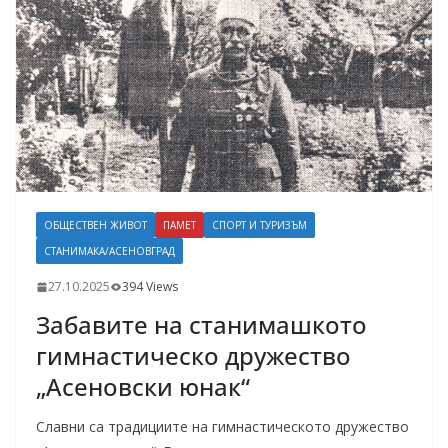
ОБЩЕСТВЕН ЖИВОТ
ПАМЕТ
СПОРТ И ТУРИЗЪМ
СТАНИМАКА/АСЕНОВГРАД
27.10.2025
394 Views
Забавите на станимашкото
гимнастическо дружество
„Асеновски юнак“
Славни са традициите на гимнастическото дружество