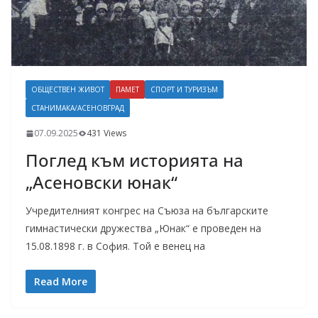
ОБЩЕСТВЕН ЖИВОТ
ПАМЕТ
СПОРТ И ТУРИЗЪМ
СТАНИМАКА/АСЕНОВГРАД
07.09.2025
431 Views
Поглед към историята на
„Асеновски юнак“
Учредителният конгрес на Съюза на българските
гимнастически дружества „Юнак“ е проведен на
15.08.1898 г. в София. Той е венец на
Read More