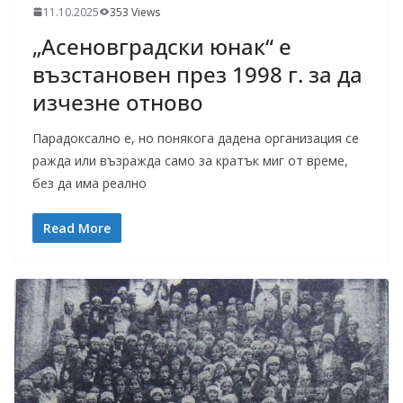
11.10.2025
353 Views
„Асеновградски юнак“ е
възстановен през 1998 г. за да
изчезне отново
Парадоксално е, но понякога дадена организация се
ражда или възражда само за кратък миг от време,
без да има реално
Read More