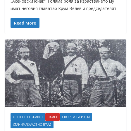
„Асеновски юнак“. Голяма роля за израстването му
имат неговия главатар Крум Велев и председателят
Read More
ОБЩЕСТВЕН ЖИВОТ
ПАМЕТ
СПОРТ И ТУРИЗЪМ
СТАНИМАКА/АСЕНОВГРАД