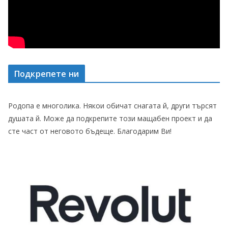
Подкрепете ни
Родопа е многолика. Някои обичат снагата й, други търсят
душата й. Може да подкрепите този мащабен проект и да
сте част от неговото бъдеще. Благодарим Ви!