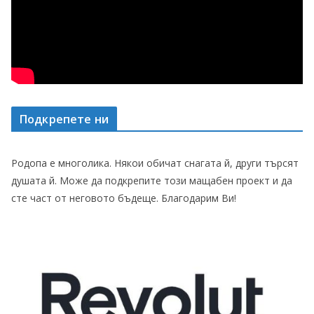
Подкрепете ни
Родопа е многолика. Някои обичат снагата й, други търсят
душата й. Може да подкрепите този мащабен проект и да
сте част от неговото бъдеще. Благодарим Ви!