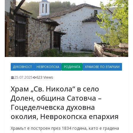
ДУХОВНОСТ
НЕВРОКОПСКА
РОДИНАТА
ХРАМОВЕ ПО ЕПАРХИИ
25.07.2025
623 Views
Храм „Св. Никола“ в село
Долен, община Сатовча –
Гоцеделчевска духовна
околия, Неврокопска епархия
Храмът е построен през 1834 година, като е градена