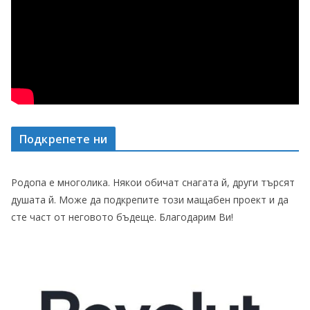
Подкрепете ни
Родопа е многолика. Някои обичат снагата й, други търсят
душата й. Може да подкрепите този мащабен проект и да
сте част от неговото бъдеще. Благодарим Ви!