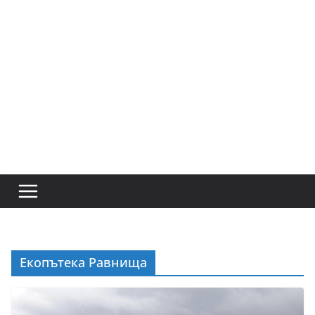
Екопътека Равнища