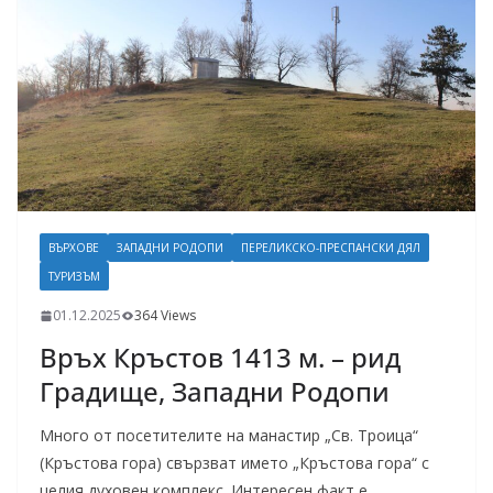
ВЪРХОВЕ
ЗАПАДНИ РОДОПИ
ПЕРЕЛИКСКО-ПРЕСПАНСКИ ДЯЛ
ТУРИЗЪМ
01.12.2025
364 Views
Връх Кръстов 1413 м. – рид
Градище, Западни Родопи
Много от посетителите на манастир „Св. Троица“
(Кръстова гора) свързват името „Кръстова гора“ с
целия духовен комплекс. Интересен факт е,