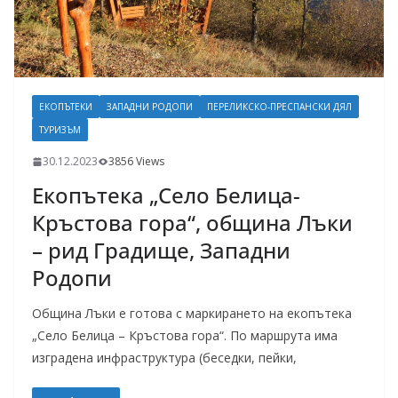
ЕКОПЪТЕКИ
ЗАПАДНИ РОДОПИ
ПЕРЕЛИКСКО-ПРЕСПАНСКИ ДЯЛ
ТУРИЗЪМ
30.12.2023
3856 Views
Екопътека „Село Белица-
Кръстова гора“, община Лъки
– рид Градище, Западни
Родопи
Община Лъки е готова с маркирането на екопътека
„Село Белица – Кръстова гора“. По маршрута има
изградена инфраструктура (беседки, пейки,