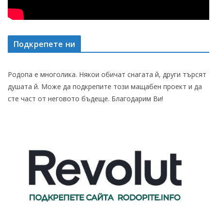
Подкрепете ни
Родопа е многолика. Някои обичат снагата й, други търсят
душата й. Може да подкрепите този мащабен проект и да
сте част от неговото бъдеще. Благодарим Ви!