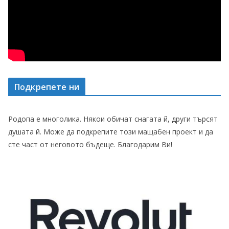
Подкрепете ни
Родопа е многолика. Някои обичат снагата й, други търсят
душата й. Може да подкрепите този мащабен проект и да
сте част от неговото бъдеще. Благодарим Ви!