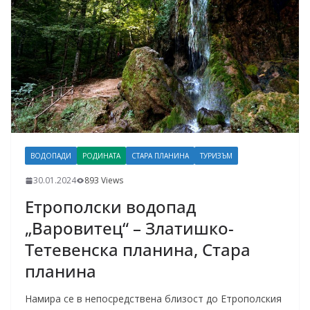
ВОДОПАДИ
РОДИНАТА
СТАРА ПЛАНИНА
ТУРИЗЪМ
30.01.2024
893 Views
Етрополски водопад
„Варовитец“ – Златишко-
Тетевенска планина, Стара
планина
Намира се в непосредствена близост до Етрополския