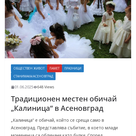
ОБЩЕСТВЕН ЖИВОТ
ПАМЕТ
ПРАЗНИЦИ
СТАНИМАКА/АСЕНОВГРАД
01.06.2025
648 Views
Традиционен местен обичай
„Калиница“ в Асеновград
„Калиница“ е обичай, който се среща само в
Асеновград. Представлява събитие, в което млади
момиченца са обличани като булки. Според