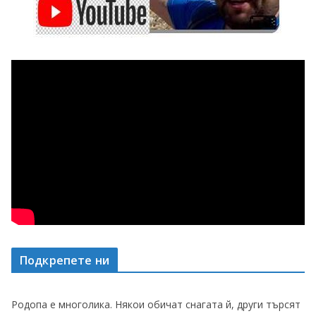
Подкрепете ни
Родопа е многолика. Някои обичат снагата й, други търсят