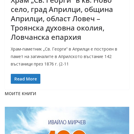
село, град Априлци, община
Априлци, област Ловеч –
Троянска духовна околия,
Ловчанска епархия
Храм-паметник „Св. Георги“ в Априлци е построен в
памет на загиналите в Априлското въстание 142
въстаници през 1876 г. (2-11
Read More
МОИТЕ КНИГИ