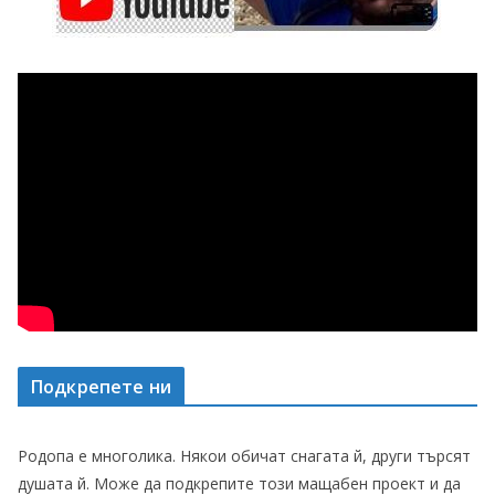
Подкрепете ни
Родопа е многолика. Някои обичат снагата й, други търсят
душата й. Може да подкрепите този мащабен проект и да