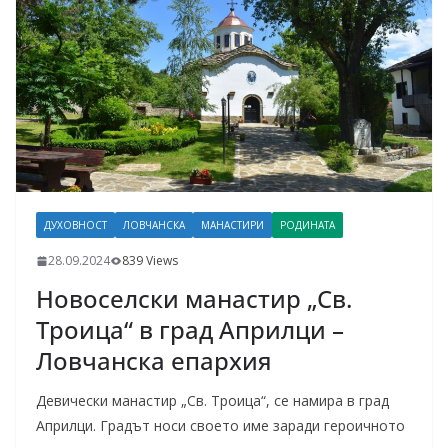
ДУХОВНОСТ
ЛОВЧАНСКА
МАНАСТИРИ
РОДИНАТА
28.09.2024
839 Views
Новоселски манастир „Св.
Троица“ в град Априлци –
Ловчанска епархия
Девически манастир „Св. Троица“, се намира в град
Априлци. Градът носи своето име заради героичното