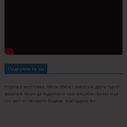
Подкрепете ни
Родопа е многолика. Някои обичат снагата й, други търсят
душата й. Може да подкрепите този мащабен проект и да
сте част от неговото бъдеще. Благодарим Ви!