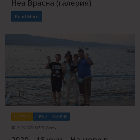
Неа Врасна (галерия)
Read More
ЗА АВТОРА
ЛИЧНИ
СЪБИТИЯ
18.06.2020
207 Views
2020 – 18 юни – На море в