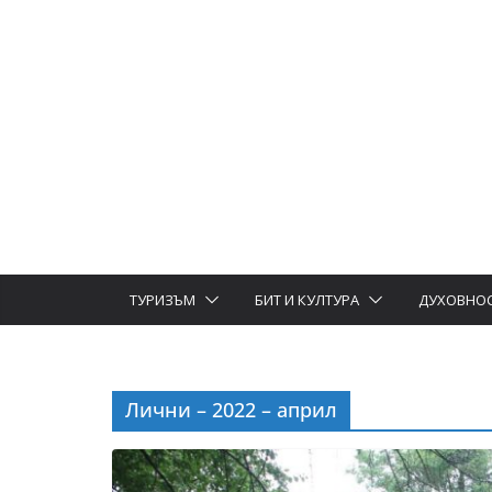
ТУРИЗЪМ
БИТ И КУЛТУРА
ДУХОВНО
Лични – 2022 – април