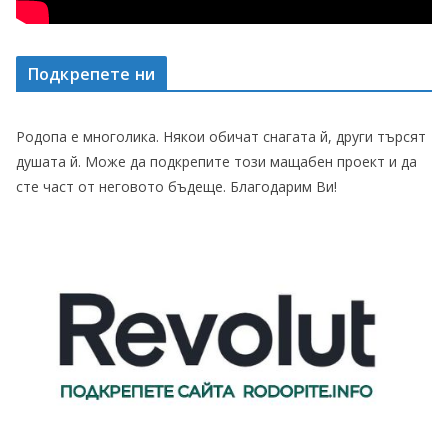
Подкрепете ни
Родопа е многолика. Някои обичат снагата й, други търсят
душата й. Може да подкрепите този мащабен проект и да
сте част от неговото бъдеще. Благодарим Ви!