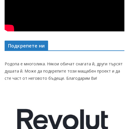
Подкрепете ни
Родопа е многолика. Някои обичат снагата й, други търсят
душата й. Може да подкрепите този мащабен проект и да
сте част от неговото бъдеще. Благодарим Ви!