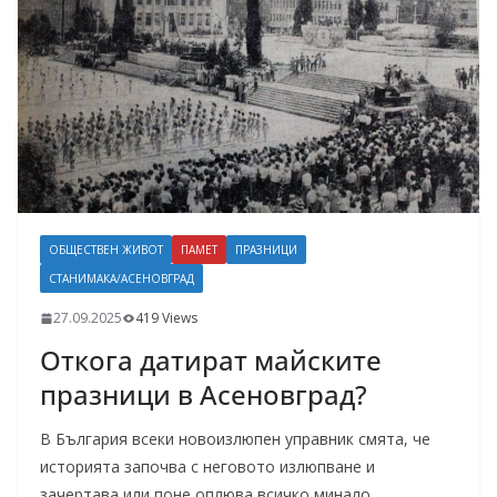
ОБЩЕСТВЕН ЖИВОТ
ПАМЕТ
ПРАЗНИЦИ
СТАНИМАКА/АСЕНОВГРАД
27.09.2025
419 Views
Откога датират майските
празници в Асеновград?
В България всеки новоизлюпен управник смята, че
историята започва с неговото излюпване и
зачертава или поне оплюва всичко минало,