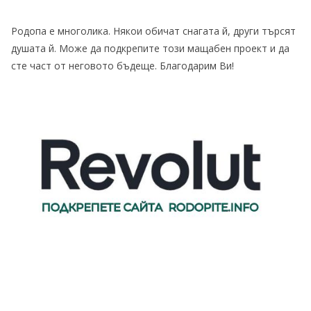
Родопа е многолика. Някои обичат снагата й, други търсят
душата й. Може да подкрепите този мащабен проект и да
сте част от неговото бъдеще. Благодарим Ви!