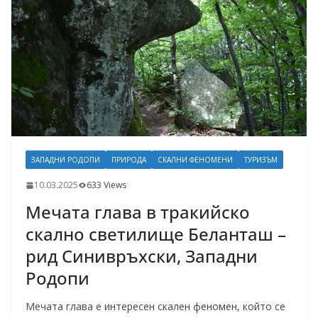
ЗАПАДНИ РОДОПИ
ПРИРОДА
СКАЛНИ ФЕНОМЕНИ
ТУРИЗЪМ
10.03.2025
633 Views
Мечата глава в тракийско
скално светилище Беланташ –
рид Синивръхски, Западни
Родопи
Мечата глава е интересен скален феномен, който се