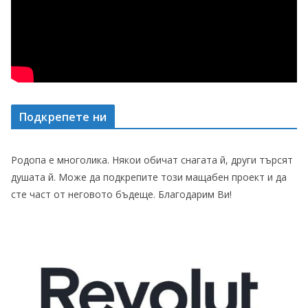
Подкрепете ни
Родопа е многолика. Някои обичат снагата й, други търсят
душата й. Може да подкрепите този мащабен проект и да
сте част от неговото бъдеще. Благодарим Ви!