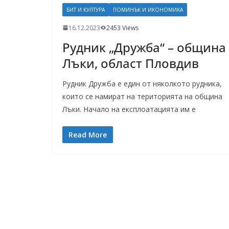
БИТ И КУЛТУРА
ПОМИНЪК И ИКОНОМИКА
16.12.2023
2453 Views
Рудник „Дружба“ – община
Лъки, област Пловдив
Рудник Дружба е един от няколкото рудника,
които се намират на територията на община
Лъки. Начало на експлоатацията им е
Read More