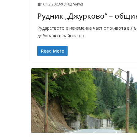
16.12.2023
3162 Views
Рудник „Джурково“ – общи
Рударството е неизменна част от живота в Лъ
добивало в района на
Read More