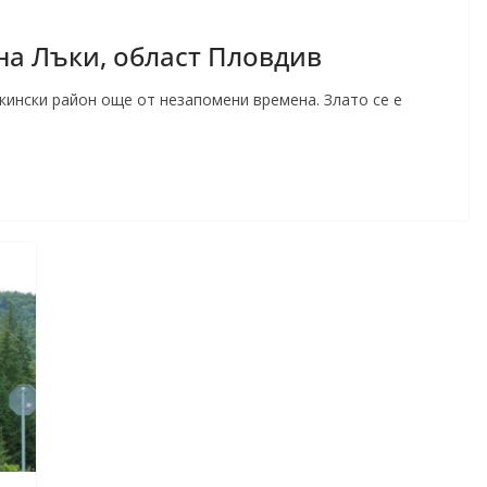
на Лъки, област Пловдив
кински район още от незапомени времена. Злато се е