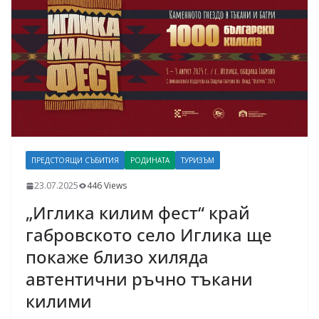
ПРЕДСТОЯЩИ СЪБИТИЯ
РОДИНАТА
ТУРИЗЪМ
23.07.2025
446 Views
„Иглика килим фест“ край
габровското село Иглика ще
покаже близо хиляда
автентични ръчно тъкани
килими