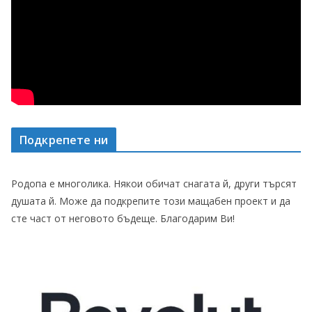
Подкрепете ни
Родопа е многолика. Някои обичат снагата й, други търсят
душата й. Може да подкрепите този мащабен проект и да
сте част от неговото бъдеще. Благодарим Ви!