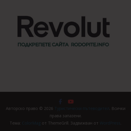
Авторско право © 2026
Туристически пътеводител
. Всички
права запазени.
Тема:
ColorMag
от ThemeGrill. Задвижван от
WordPress
.