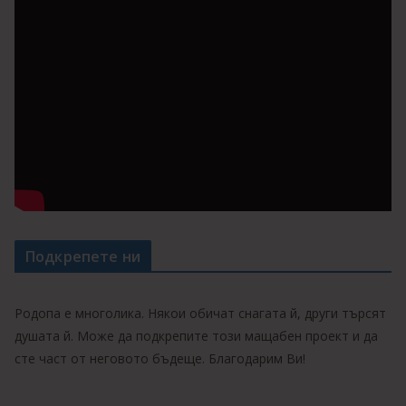
Подкрепете ни
Родопа е многолика. Някои обичат снагата й, други търсят
душата й. Може да подкрепите този мащабен проект и да
сте част от неговото бъдеще. Благодарим Ви!