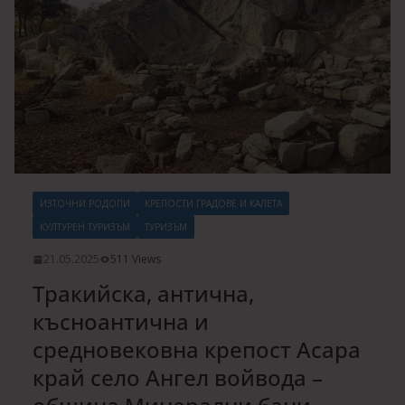
ИЗТОЧНИ РОДОПИ
КРЕПОСТИ ГРАДОВЕ И КАЛЕТА
КУЛТУРЕН ТУРИЗЪМ
ТУРИЗЪМ
21.05.2025
511 Views
Тракийска, антична,
късноантична и
средновековна крепост Асара
край село Ангел войвода –