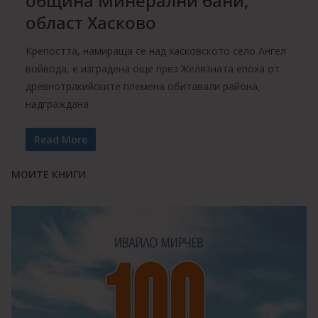
община Минерални бани,
област Хасково
Крепостта, намираща се над хасковското село Ангел
войвода, е изградена още през Желязната епоха от
древнотракийските племена обитавали района,
надграждана
Read More
МОИТЕ КНИГИ