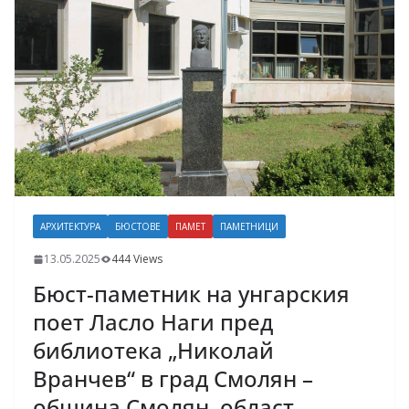
АРХИТЕКТУРА
БЮСТОВЕ
ПАМЕТ
ПАМЕТНИЦИ
13.05.2025
444 Views
Бюст-паметник на унгарския
поет Ласло Наги пред
библиотека „Николай
Вранчев“ в град Смолян –
община Смолян, област