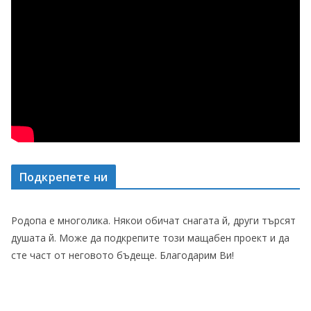
Подкрепете ни
Родопа е многолика. Някои обичат снагата й, други търсят
душата й. Може да подкрепите този мащабен проект и да
сте част от неговото бъдеще. Благодарим Ви!