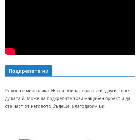
Подкрепете ни
Родопа е многолика. Някои обичат снагата й, други търсят
душата й. Може да подкрепите този мащабен проект и да
сте част от неговото бъдеще. Благодарим Ви!