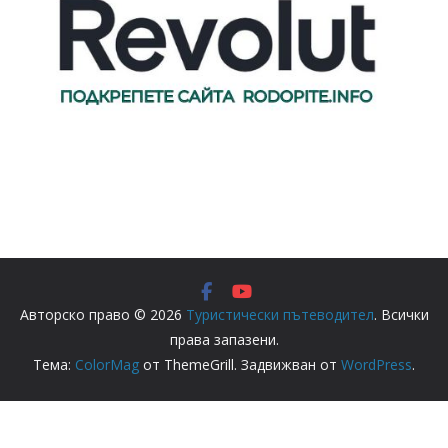
Авторско право © 2026
Туристически пътеводител
. Всички
права запазени.
Тема:
ColorMag
от ThemeGrill. Задвижван от
WordPress
.