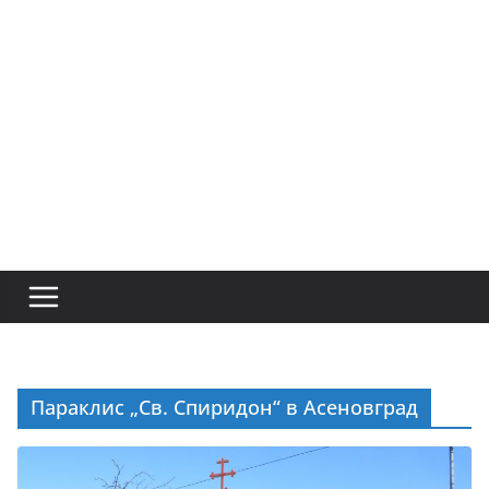
Параклис „Св. Спиридон“ в Асеновград