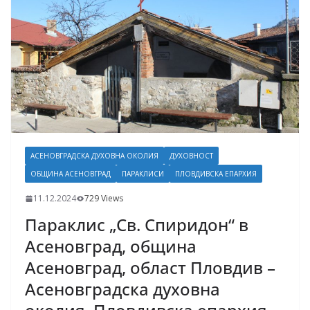
АСЕНОВГРАДСКА ДУХОВНА ОКОЛИЯ
ДУХОВНОСТ
ОБЩИНА АСЕНОВГРАД
ПАРАКЛИСИ
ПЛОВДИВСКА ЕПАРХИЯ
11.12.2024
729 Views
Параклис „Св. Спиридон“ в
Асеновград, община
Асеновград, област Пловдив –
Асеновградска духовна