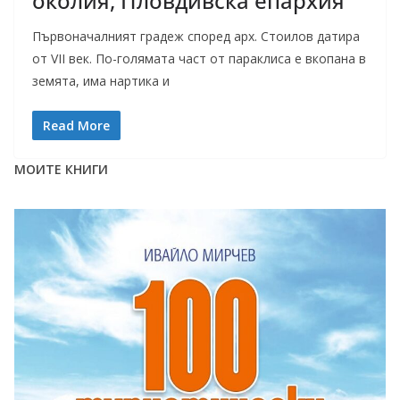
околия, Пловдивска епархия
Първоначалният градеж според арх. Стоилов датира
от VII век. По-голямата част от параклиса е вкопана в
земята, има нартика и
Read More
МОИТЕ КНИГИ