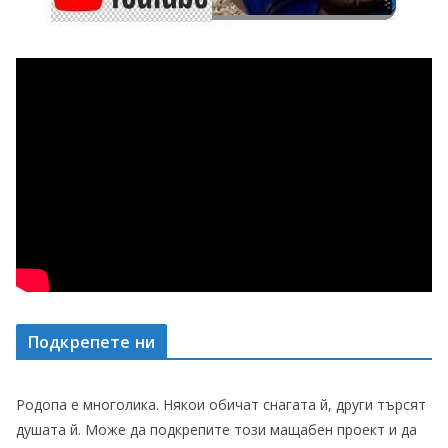
Подкрепете ни
Родопа е многолика. Някои обичат снагата й, други търсят
душата й. Може да подкрепите този мащабен проект и да