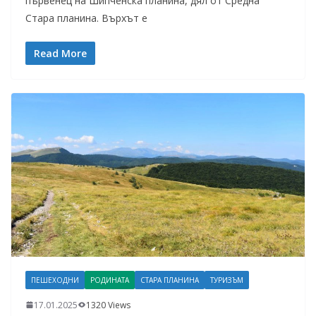
първенец на Шипченска планина, дял от Средна
Стара планина. Върхът е
Read More
ПЕШЕХОДНИ
РОДИНАТА
СТАРА ПЛАНИНА
ТУРИЗЪМ
17.01.2025
1320 Views