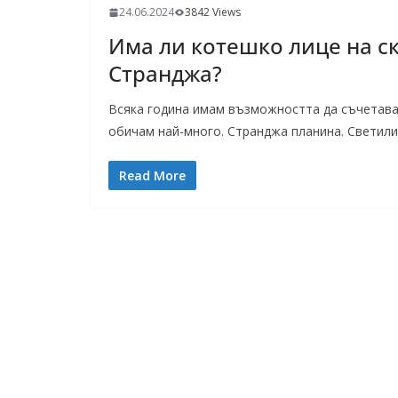
24.06.2024
3842 Views
Има ли котешко лице на ск
Странджа?
Всяка година имам възможността да съчетава
обичам най-много. Странджа планина. Светили
Read More