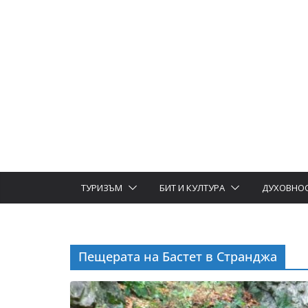
ТУРИЗЪМ
БИТ И КУЛТУРА
ДУХОВНО
Пещерата на Бастет в Странджа