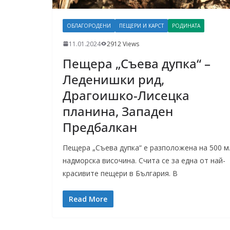
ОБЛАГОРОДЕНИ
ПЕЩЕРИ И КАРСТ
РОДИНАТА
11.01.2024
2912 Views
Пещера „Съева дупка“ –
Леденишки рид,
Драгоишко-Лисецка
планина, Западен
Предбалкан
Пещера „Съева дупка“ е разположена на 500 м
надморска височина. Счита се за една от най-
красивите пещери в България. В
Read More