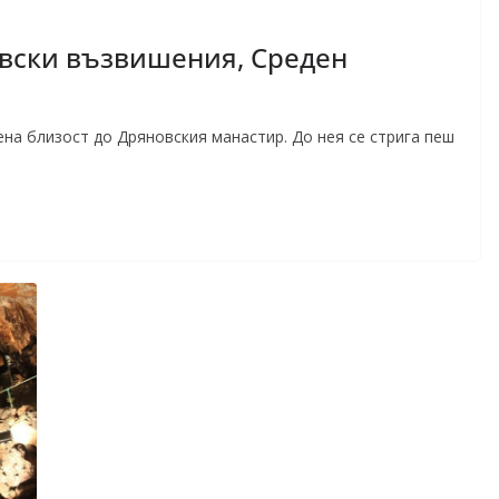
вски възвишения, Среден
на близост до Дряновския манастир. До нея се стрига пеш