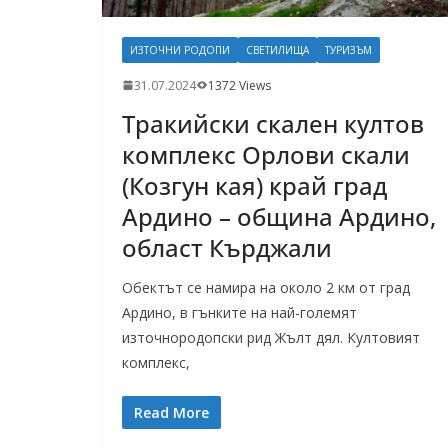
ИЗТОЧНИ РОДОПИ
СВЕТИЛИЩА
ТУРИЗЪМ
31.07.2024
1372 Views
Тракийски скален култов
комплекс Орлови скали
(Козгун кая) край град
Ардино – община Ардино,
област Кърджали
Обектът се намира на около 2 км от град
Ардино, в гънките на най-големят
източнородопски рид Жълт дял. Култовият
комплекс,
Read More