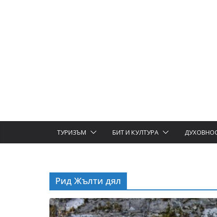
ТУРИЗЪМ
БИТ И КУЛТУРА
ДУХОВНО
Рид Жълти дял