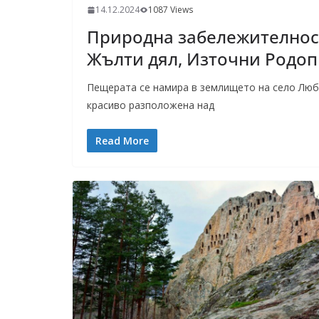
14.12.2024
1087 Views
Природна забележителност
Жълти дял, Източни Родо
Пещерата се намира в землището на село Люби
красиво разположена над
Read More