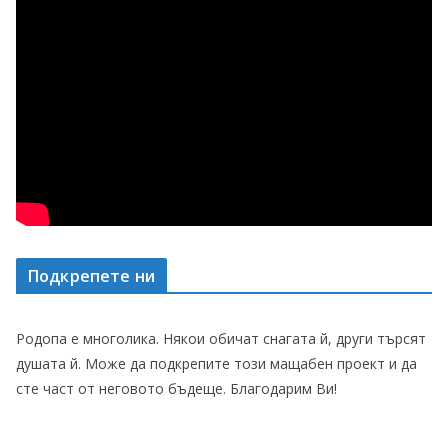
Подкрепете ни
Родопа е многолика. Някои обичат снагата й, други търсят
душата й. Може да подкрепите този мащабен проект и да
сте част от неговото бъдеще. Благодарим Ви!