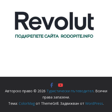
Авторско право © 2026
Туристически пътеводител
. Всички
права запазени.
Тема:
ColorMag
от ThemeGrill. Задвижван от
WordPress
.