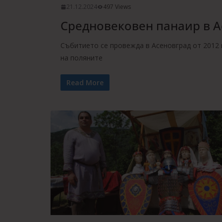
21.12.2024
497 Views
Средновековен панаир в А
Събитието се провежда в Асеновград от 2012 г
на поляните
Read More