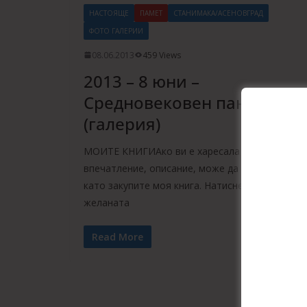
НАСТОЯЩЕ
ПАМЕТ
СТАНИМАКА/АСЕНОВГРАД
ФОТО ГАЛЕРИИ
08.06.2013
459 Views
2013 – 8 юни –
Средновековен панаир
(галерия)
МОИТЕ КНИГИАко ви е харесала тази история
впечатление, описание, може да ме подкрепит
като закупите моя книга. Натиснете върху
желаната
Read More