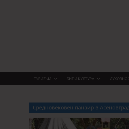
ТУРИЗЪМ
БИТ И КУЛТУРА
ДУХОВНО
Средновековен панаир в Асеновгра