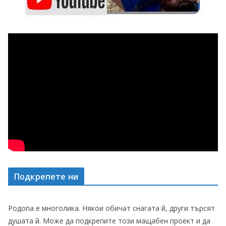
Подкрепете ни
Родопа е многолика. Някои обичат снагата й, други търсят
душата й. Може да подкрепите този мащабен проект и да