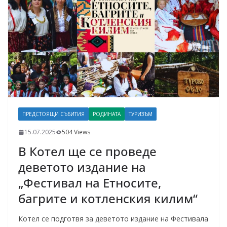
ПРЕДСТОЯЩИ СЪБИТИЯ
РОДИНАТА
ТУРИЗЪМ
15.07.2025
504 Views
В Котел ще се проведе
деветото издание на
„Фестивал на Етносите,
багрите и котленския килим“
Котел се подготвя за деветото издание на Фестивала