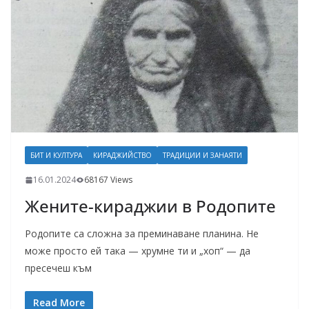
БИТ И КУЛТУРА
КИРАДЖИЙСТВО
ТРАДИЦИИ И ЗАНАЯТИ
16.01.2024
68167 Views
Жените-кираджии в Родопите
Родопите са сложна за преминаване планина. Не
може просто ей така — хрумне ти и „хоп“ — да
пресечеш към
Read More