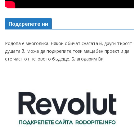
Подкрепете ни
Родопа е многолика. Някои обичат снагата й, други търсят
душата й. Може да подкрепите този мащабен проект и да
сте част от неговото бъдеще. Благодарим Ви!