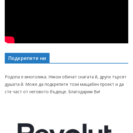
Подкрепете ни
Родопа е многолика. Някои обичат снагата й, други търсят
душата й. Може да подкрепите този мащабен проект и да
сте част от неговото бъдеще. Благодарим Ви!