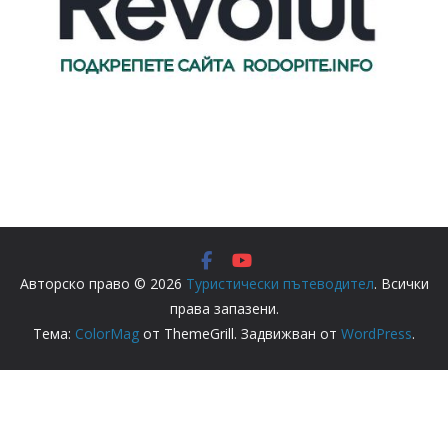
Авторско право © 2026
Туристически пътеводител
. Всички
права запазени.
Тема:
ColorMag
от ThemeGrill. Задвижван от
WordPress
.