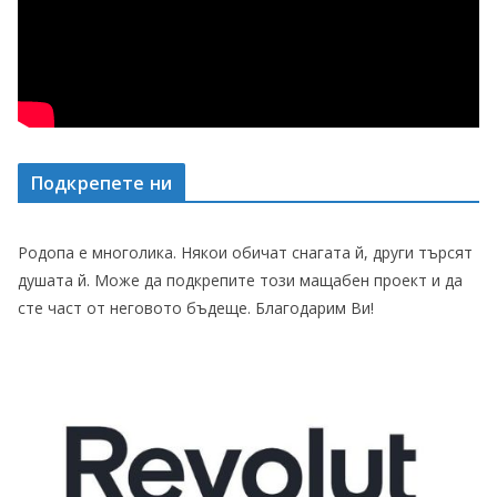
Подкрепете ни
Родопа е многолика. Някои обичат снагата й, други търсят
душата й. Може да подкрепите този мащабен проект и да
сте част от неговото бъдеще. Благодарим Ви!