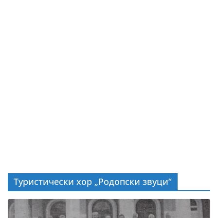
Туристически хор „Родопски звуци“