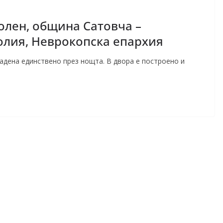
Долен, община Сатовча –
олия, Неврокопска епархия
радена единствено през нощта. В двора е построено и