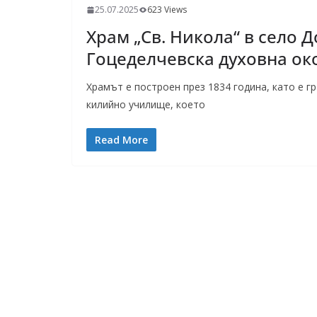
25.07.2025
623 Views
Храм „Св. Никола“ в село 
Гоцеделчевска духовна ок
Храмът е построен през 1834 година, като е г
килийно училище, което
Read More