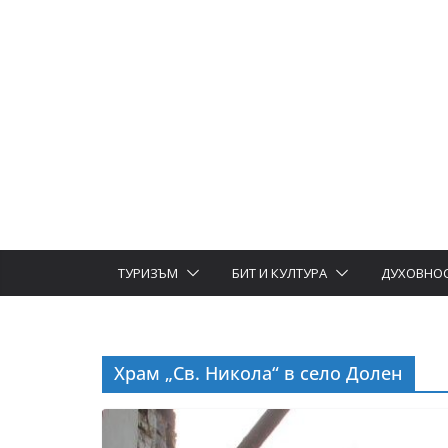
ТУРИЗЪМ
БИТ И КУЛТУРА
ДУХОВНО
Храм „Св. Никола“ в село Долен