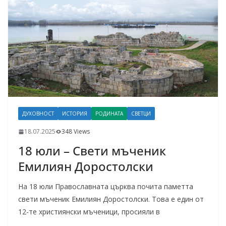
ДУХОВНОСТ
ИСТОРИЯ
РОДИНАТА
СВЕТЦИ
18.07.2025
348 Views
18 юли – Свети мъченик
Емилиян Доростолски
На 18 юли Православната църква почита паметта
свети мъченик Емилиян Доростолски. Това е един от
12-те християнски мъченици, просияли в