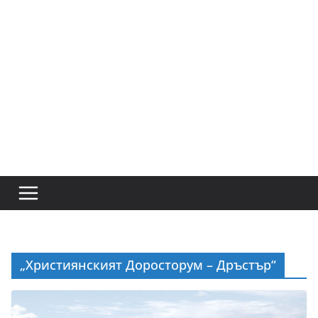
„Християнският Доросторум – Дръстър“