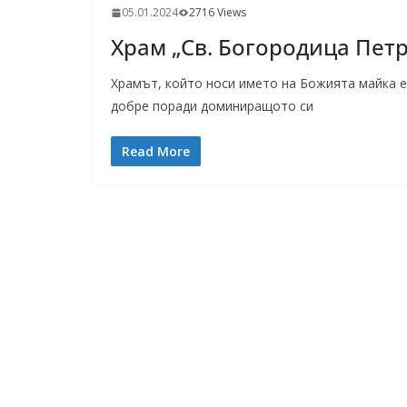
05.01.2024
2716 Views
Храм „Св. Богородица Петр
Храмът, който носи името на Божията майка е
добре поради доминиращото си
Read More