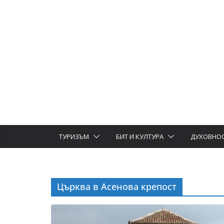
ТУРИЗЪМ
БИТ И КУЛТУРА
ДУХОВНО
Църква в Асенова крепост