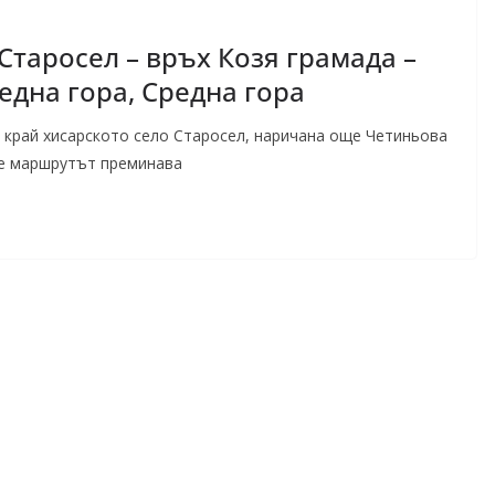
таросел – връх Козя грамада –
една гора, Средна гора
 край хисарското село Старосел, наричана още Четиньова
че маршрутът преминава