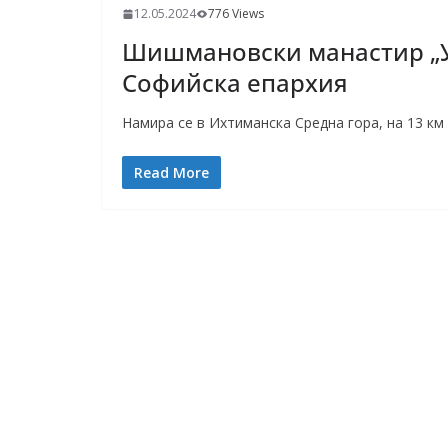
12.05.2024
776 Views
Шишмановски манастир „У
Софийска епархия
Намира се в Ихтиманска Средна гора, на 13 км
Read More