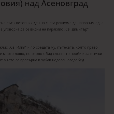
овия) над Асеновград
зка със Световния ден на снега решихме да направим една
ме уговорка да се видим на параклис „Св. Димитър“
ис „Св. Илия“ и по средата му, пътеката, която право
бе много лошо, но около обяд слънцето проби и за всички
ят място се превърна в хубав неделен следобед.