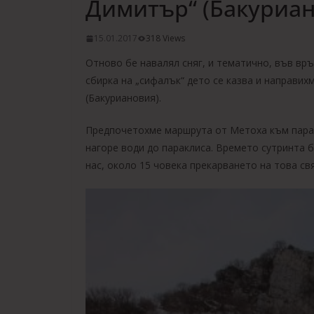
Димитър“ (Бакуриан
15.01.2017
318 Views
Отново бе навалял сняг, и тематично, във връ
сбирка на „сифалък“ дето се казва и направих
(Бакуриановия).
Предпочетохме маршрута от Метоха към паракл
нагоре води до параклиса. Времето сутринта 
нас, около 15 човека прекарването на това св