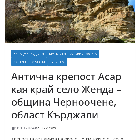
ЗАПАДНИ РОДОПИ
КРЕПОСТИ ГРАДОВЕ И КАЛЕТА
КУЛТУРЕН ТУРИЗЪМ
ТУРИЗЪМ
Антична крепост Асар
кая край село Женда –
община Черноочене,
област Кърджали
18.10.2024
938 Views
Крепостта се намира на около 1.5 км. южно от село