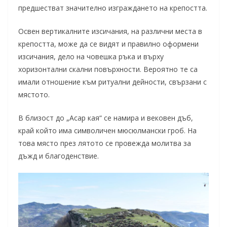
предшестват значително изграждането на крепостта.
Освен вертикалните изсичания, на различни места в
крепостта, може да се видят и правилно оформени
изсичания, дело на човешка ръка и върху
хоризонтални скални повърхности. Вероятно те са
имали отношение към ритуални дейности, свързани с
мястото.
В близост до „Асар кая“ се намира и вековен дъб,
край който има символичен мюсюлмански гроб. На
това място през лятото се провежда молитва за
дъжд и благоденствие.