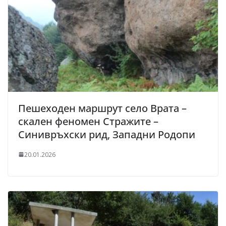
Пешеходен маршрут село Врата –
скален феномен Стражите –
Синивръхски рид, Западни Родопи
20.01.2026