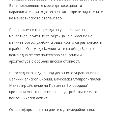
Вече поклонниците може да посещават и
параклисите, които досега стояха скрити зад стените
на манастирското стопанство.
През различните периоди на управление на
манастира, почти не се обръщаше внимание на
малките богослужебни сгради, които са разпръснати
в района. От тук до Клувията те са общо 8, като
всяка една от тях притежава стенописи и
архитектура с особено висока стойност.
В последната година, под духовното управление на
Велички епископ Сионий, Бачковски Ставропигиален
Манастир „Успение на Пресвета Богородица“
претърпя много позитивни преустройства в чисто
поклоннически аспект.
Освен оформянето на двете мултимедийни зали, за