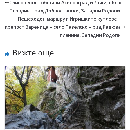
Сливов дол – общини Асеновград и Лъки, област
Пловдив – рид Добростански, Западни Родопи
Пешеходен маршрут Игришките кутлове –
крепост Зареница – село Павелско – рид Радюва
планина, Западни Родопи
Вижте още