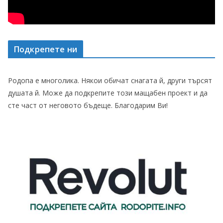
Подкрепете ни
Родопа е многолика. Някои обичат снагата й, други търсят
душата й. Може да подкрепите този мащабен проект и да
сте част от неговото бъдеще. Благодарим Ви!