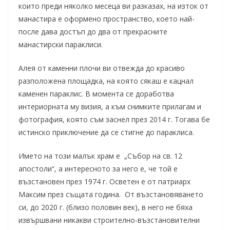
които преди няколко месеца ви разказах, на изток от
манастира е оформено пространство, което най-
после дава достъп до два от прекрасните
манастирски параклиси.
Алея от каменни плочи ви отвежда до красиво
разположена площадка, на която сякаш е кацнал
каменен параклис. В момента се доработва
интериорната му визия, а към снимките прилагам и
фотография, която съм заснел през 2014 г. Тогава бе
истинско приключение да се стигне до параклиса.
Името на този малък храм е „Събор на св. 12
апостоли“, а интересното за него е, че той е
възстановен през 1974 г. Осветен е от патриарх
Максим през същата година. От възстановяването
си, до 2020 г. (близо половин век), в него не бяха
извършвани никакви строително-възстановителни