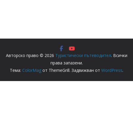
Авторско право © 2026
Туристически пътеводител
. Всички
права запазени.
Тема:
ColorMag
от ThemeGrill. Задвижван от
WordPress
.