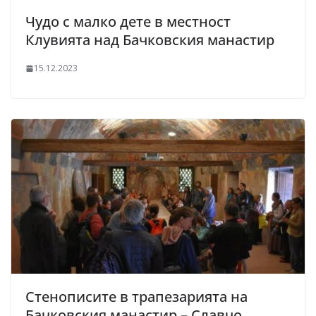
Чудо с малко дете в местност
Клувията над Бачковския манастир
15.12.2023
Стенописите в трапезарията на
Бачковския манастир – Славчо