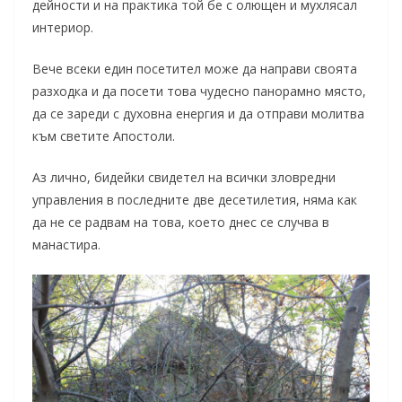
дейности и на практика той бе с олющен и мухлясал
интериор.
Вече всеки един посетител може да направи своята
разходка и да посети това чудесно панорамно място,
да се зареди с духовна енергия и да отправи молитва
към светите Апостоли.
Аз лично, бидейки свидетел на всички зловредни
управления в последните две десетилетия, няма как
да не се радвам на това, което днес се случва в
манастира.