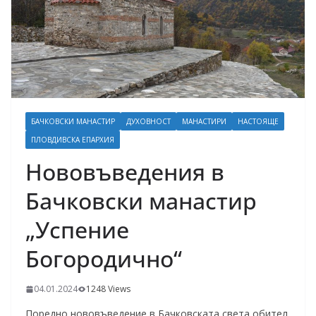
БАЧКОВСКИ МАНАСТИР
ДУХОВНОСТ
МАНАСТИРИ
НАСТОЯЩЕ
ПЛОВДИВСКА ЕПАРХИЯ
Нововъведения в
Бачковски манастир
„Успение
Богородично“
04.01.2024
1248 Views
Поредно нововъведение в Бачковската света обител.