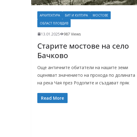
АРХИТЕКТУРА
БИТ И КУЛТУРА
МОСТОВЕ
ОБЛАСТ ПЛОВДИВ
13.01.2025
987 Views
Старите мостове на село
Бачково
Още античните обитатели на нашите земи
оценяват значението на прохода по долината
на река Чая през Родопите и създават пряк
Read More