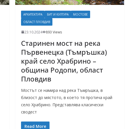
АРХИТЕКТУРА
БИТ И КУЛТУРА
МОСТОВЕ
ОБЛАСТ ПЛОВДИВ
23.10.2024
893 Views
Старинен мост на река
Първенецка (Тъмръшка)
край село Храбрино –
община Родопи, област
Пловдив
Мостът се намира над река Тъмръшка, в
близост до мястото, в което тя протича край
село Храбрино. Представлява класически
сводест
Read More