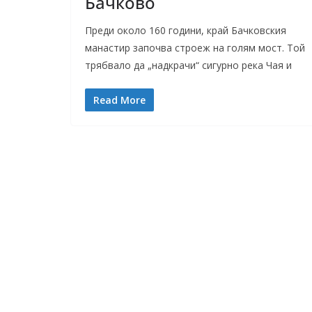
Бачково
Преди около 160 години, край Бачковския
манастир започва строеж на голям мост. Той
трябвало да „надкрачи“ сигурно река Чая и
Read More