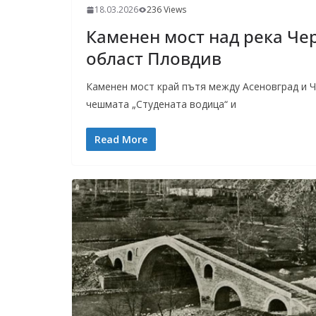
18.03.2026
236 Views
Каменен мост над река Ч
област Пловдив
Каменен мост край пътя между Асеновград и Ч
чешмата „Студената водица“ и
Read More