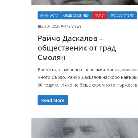
ЛИЧНОСТИ
ОБЩЕСТВЕНИЦИ
ПАМЕТ
ПРОСВЕТИТЕЛИ
20.01.2026
443 Views
Райчо Даскалов –
общественик от град
Смолян
Времето, отмерено с човешкия живот, минава
много бързо. Райчо Даскалов наскоро навърш
60 години. И ако не беше скромното тържеств
Read More