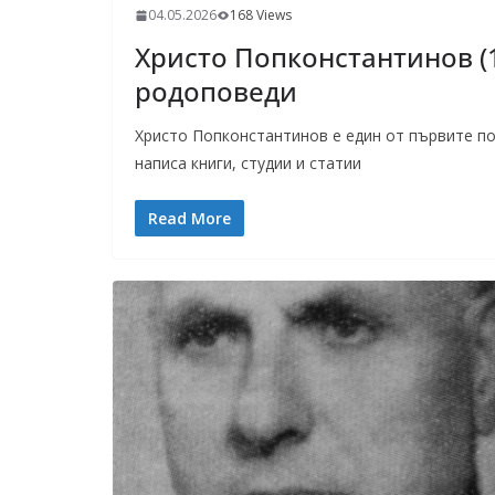
04.05.2026
168 Views
Христо Попконстантинов (1
родоповеди
Христо Попконстантинов е един от първите по
написа книги, студии и статии
Read More