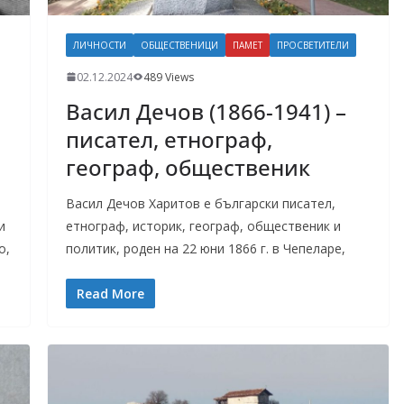
ЛИЧНОСТИ
ОБЩЕСТВЕНИЦИ
ПАМЕТ
ПРОСВЕТИТЕЛИ
02.12.2024
489 Views
Васил Дечов (1866-1941) –
писател, етнограф,
географ, общественик
Васил Дечов Харитов е български писател,
и
етнограф, историк, географ, общественик и
о,
политик, роден на 22 юни 1866 г. в Чепеларе,
Read More