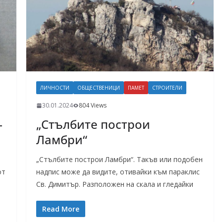
ЛИЧНОСТИ
ОБЩЕСТВЕНИЦИ
ПАМЕТ
СТРОИТЕЛИ
30.01.2024
804 Views
–
„Стълбите построи
Ламбри“
„Стълбите построи Ламбри“. Такъв или подобен
от
надпис може да видите, отивайки към параклис
Св. Димитър. Разположен на скала и гледайки
Read More