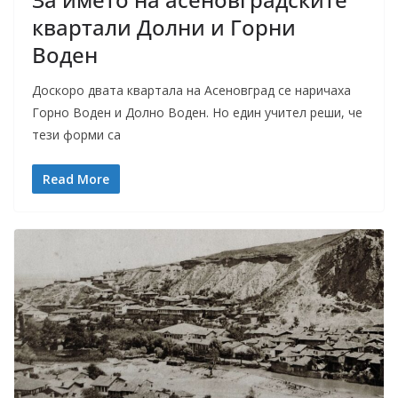
квартали Долни и Горни
Воден
Доскоро двата квартала на Асеновград се наричаха
Горно Воден и Долно Воден. Но един учител реши, че
тези форми са
Read More