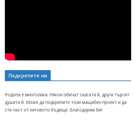
Подкрепете ни
Родопа е многолика. Някои обичат снагата й, други търсят
душата й. Може да подкрепите този мащабен проект и да
сте част от неговото бъдеще. Благодарим Ви!