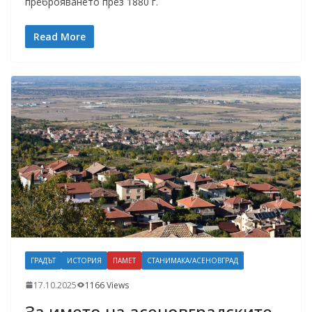
преброяването през 1880 г.
Read More
ГРАДЪТ
ИСТОРИЯ
ПАМЕТ
СТАНИМАКА/АСЕНОВГРАД
17.10.2025
1166 Views
За името на асеновградските