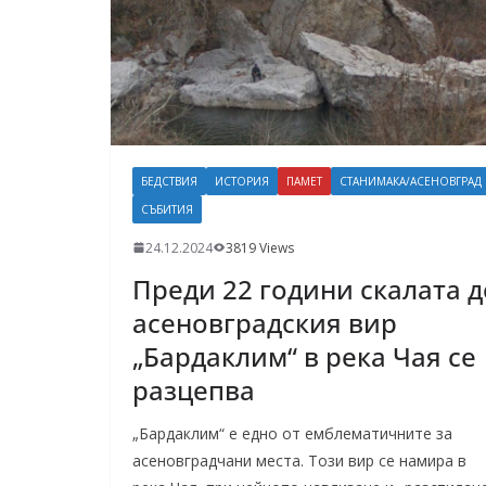
БЕДСТВИЯ
ИСТОРИЯ
ПАМЕТ
СТАНИМАКА/АСЕНОВГРАД
СЪБИТИЯ
24.12.2024
3819 Views
Преди 22 години скалата д
асеновградския вир
„Бардаклим“ в река Чая се
разцепва
„Бардаклим“ е едно от емблематичните за
асеновградчани места. Този вир се намира в