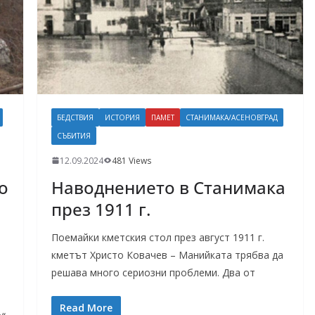
БЕДСТВИЯ
ИСТОРИЯ
ПАМЕТ
СТАНИМАКА/АСЕНОВГРАД
СЪБИТИЯ
12.09.2024
481 Views
о
Наводнението в Станимака
през 1911 г.
Поемайки кметския стол през август 1911 г.
кметът Христо Ковачев – Манийката трябва да
решава много сериозни проблеми. Два от
Read More