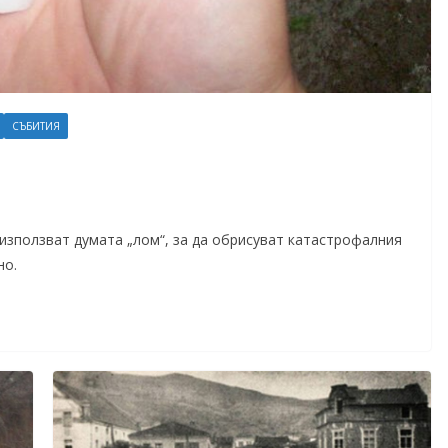
СЪБИТИЯ
 използват думата „лом“, за да обрисуват катастрофалния
но.