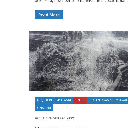
река Чая, при нейното навлизане и „разстилан
Read More
БЕДСТВИЯ
ИСТОРИЯ
ПАМЕТ
СТАНИМАКА/АСЕНОВГРАД
СЪБИТИЯ
20.03.2024
748 Views