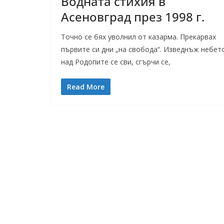
Водната стихия в
Асеновград през 1998 г.
Точно се бях уволнил от казарма. Прекарвах
първите си дни „на свобода“. Изведнъж небет
над Родопите се сви, сгърчи се,
Read More