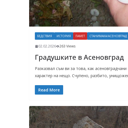
БЕДСТВИЯ
ИСТОРИЯ
ПАМЕТ
СТАНИМАКА/АСЕНОВГРАД
02.02.2026
263 Views
Градушките в Асеновград
Разказвал съм ви за това, как асеновградчани
характер на нещо. Счупено, разбито, унищоже
Read More