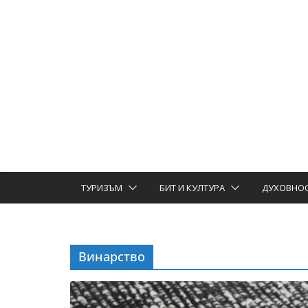
ТУРИЗЪМ
БИТ И КУЛТУРА
ДУХОВНО
Винарство